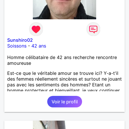
Sunshiro02
Soissons
-
42 ans
Homme célibataire de 42 ans recherche rencontre
amoureuse
Est-ce que le véritable amour se trouve ici? Y-a-t'il
des femmes réellement sincères et surtout ne jouant
pas avec les sentiments des hommes? Etant un
homme protecteur et bienveillant, je veux continuer
d'y croire et pouvoir enfin former la petite famille
Voir le profil
que je désir temps. Faux profil, profiteuse et autres
joyeuseté passer votre chemin, vous ne
m'intéressez pas du tout!