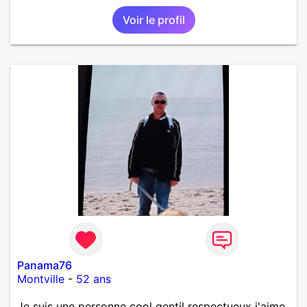
Voir le profil
Panama76
Montville
-
52 ans
Je suis une personne cool gentil respectueux j'aime