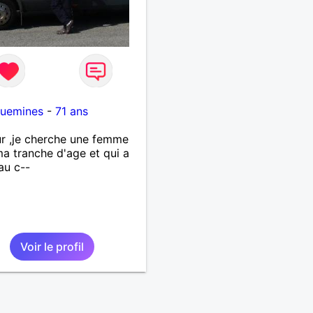
guemines
-
71 ans
r ,je cherche une femme
a tranche d'age et qui a
 au c--
Voir le profil