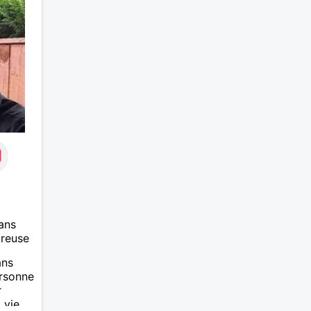
ans
ureuse
ans
ersonne
r
 vie