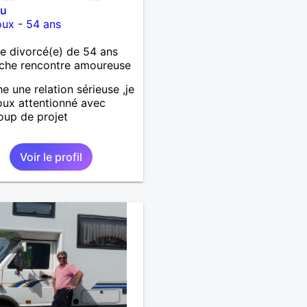
ou
oux
-
54 ans
 divorcé(e) de 54 ans
che rencontre amoureuse
e une relation sérieuse ,je
oux attentionné avec
up de projet
Voir le profil