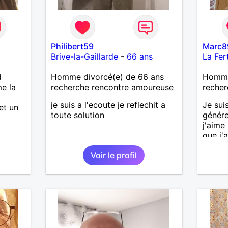
Philibert59
Marc8
Brive-la-Gaillarde
-
66 ans
La Fer
d
Homme divorcé(e) de 66 ans
Homme 
me la
recherche rencontre amoureuse
recher
je suis a l'ecoute je reflechit a
Je sui
et un
toute solution
génére
j'aime
que j'a
sincèr
Voir le profil
pas qu
j'aime
cherch
et sér