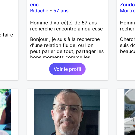
eric
Zoud
précipitation et laisser le temps
Bidache
-
57 ans
Mortr
faire le reste. Au plaisir de vous
lire.
Homme divorcé(e) de 57 ans
Homme
recherche rencontre amoureuse
recher
 faire
Bonjour , je suis à la recherche
Cherch
d'une relation fluide, ou l'on
suis d
peut parler de tout, partager les
beauco
bons moments comme les
mauvais, sortir partager des
Voir le profil
loisirs etc.... . J'aspire une
relation sincère dans la
confiance .