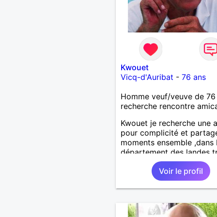
Kwouet
Vicq-d'Auribat
-
76 ans
Homme veuf/veuve de 76
recherche rencontre amic
Kwouet je recherche une 
pour complicité et partag
moments ensemble ,dans 
département des landes t
loin c'est dèja un échec ca
Voir le profil
distance est difficile a teni
vous remercie par avance
journée ,