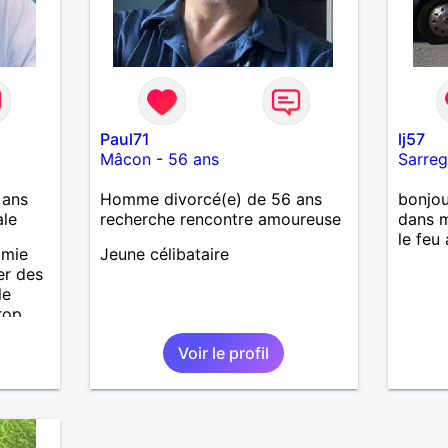
Paul71
lj57
Mâcon
-
56 ans
Sarre
 ans
Homme divorcé(e) de 56 ans
bonjou
ale
recherche rencontre amoureuse
dans m
le feu
amie
Jeune célibataire
er des
le
rop
r la
Voir le profil
r ,je
 bonne