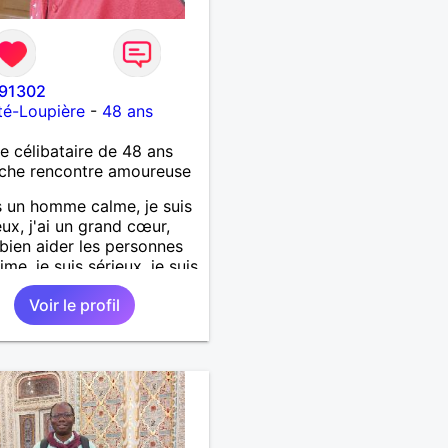
91302
té-Loupière
-
48 ans
célibataire de 48 ans
che rencontre amoureuse
s un homme calme, je suis
ux, j'ai un grand cœur,
 bien aider les personnes
ime, je suis sérieux, je suis
e, je suis honnête, j'aime
Voir le profil
'on joue avec moi et
 pas les mensonges. Je
e une relation amoureuse
ieuse.