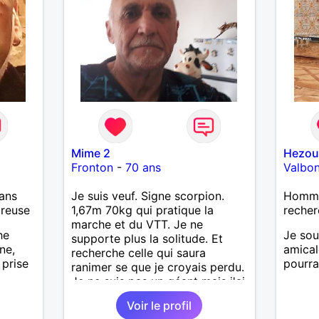
Mime 2
Hezou
Fronton
-
70 ans
Valbo
ans
Je suis veuf. Signe scorpion.
Homme 
ureuse
1,67m 70kg qui pratique la
recher
marche et du VTT. Je ne
he
Je sou
supporte plus la solitude. Et
ne,
amicale
recherche celle qui saura
 prise
pourra 
ranimer se que je croyais perdu.
Je ne suis pas un géant mais j'ai
un gros coeur. Je supporte pas
Voir le profil
le mensonge l'hypocrisie. J'aime