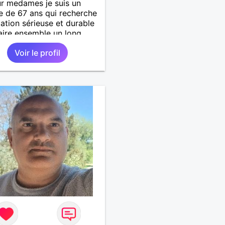
r medames je suis un
 de 67 ans qui recherche
lation sérieuse et durable
aire ensemble un long
 avec tout le bonheur de
Voir le profil
r qu'on saura se donner.