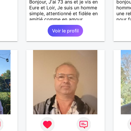
Bonjour, J'ai 73 ans et je vis en
bonjou
Eure et Loir, Je suis un homme
homme
simple, attentionné et fidèle en
une re
amitié comme en amour.
pour f
J'apprécie les petits bonheurs
chemin
Voir le profil
du quotidien; une promenade,
l'amou
un bon repas, une sortie, une
discision agréable ou un
moment de détente à deux. Je
souhaite rencontrer une femme
douce, honnête et bienveillante,
avec qui partager des moments
de complicité, de rire et de
confiance. Je crois qu'une belle
relation commence souvent par
une belle amitié et qu'il n'est
jamais trop tard pour écrire une
nouvelle histoire. Si vous aimez
les échanges sincères, les
valeurs de respect et de
simplicité, nous pourrions faire
connaissance autour d'un café
suivi d'une balade, sans