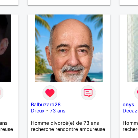
la franchise et l'honnêteté. Les
voyages. Pour en savoir plus
contacter moi.
Balbuzard28
onys
Dreux
-
73 ans
Decaze
ans
Homme divorcé(e) de 73 ans
Homme 
ureuse
recherche rencontre amoureuse
recher