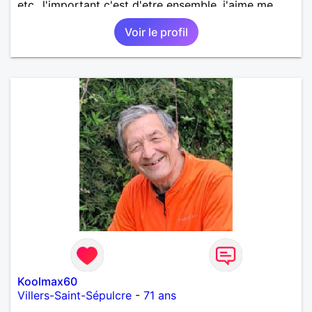
etc...l'important c'est d'etre ensemble .j'aime me
balader , faire du sport , regarder des film , aller au
Voir le profil
théatre etc et j'aime par dessus tous rire
Koolmax60
Villers-Saint-Sépulcre
-
71 ans