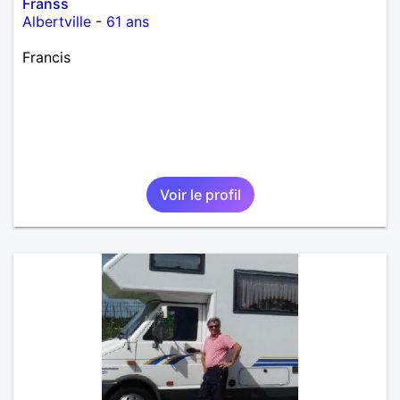
Franss
Albertville
-
61 ans
Francis
Voir le profil