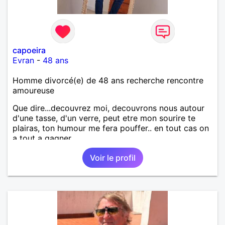
capoeira
Evran
-
48 ans
Homme divorcé(e) de 48 ans recherche rencontre
amoureuse
Que dire...decouvrez moi, decouvrons nous autour
d'une tasse, d'un verre, peut etre mon sourire te
plairas, ton humour me fera pouffer.. en tout cas on
a tout a gagner.
Voir le profil