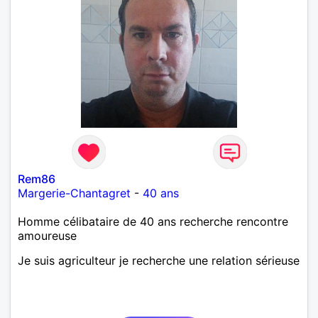
Rem86
Margerie-Chantagret
-
40 ans
Homme célibataire de 40 ans recherche rencontre
amoureuse
Je suis agriculteur je recherche une relation sérieuse