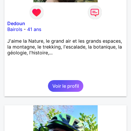
Dedoun
Bairols
-
41 ans
J'aime la Nature, le grand air et les grands espaces,
la montagne, le trekking, l'escalade, la botanique, la
géologie, l'histoire,...
Voir le profil