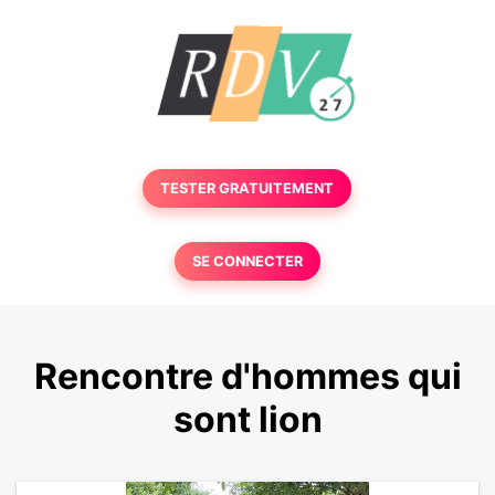
TESTER GRATUITEMENT
SE CONNECTER
Rencontre d'hommes qui
sont lion