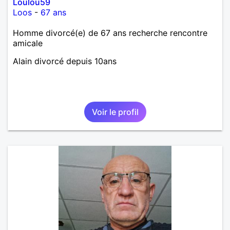
Loulou59
Loos
-
67 ans
Homme divorcé(e) de 67 ans recherche rencontre
amicale
Alain divorcé depuis 10ans
Voir le profil