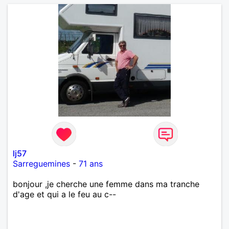
lj57
Sarreguemines
-
71 ans
bonjour ,je cherche une femme dans ma tranche
d'age et qui a le feu au c--