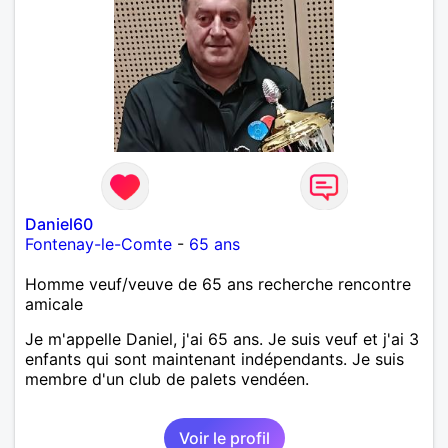
Daniel60
Fontenay-le-Comte
-
65 ans
Homme veuf/veuve de 65 ans recherche rencontre
amicale
Je m'appelle Daniel, j'ai 65 ans. Je suis veuf et j'ai 3
enfants qui sont maintenant indépendants. Je suis
membre d'un club de palets vendéen.
Voir le profil