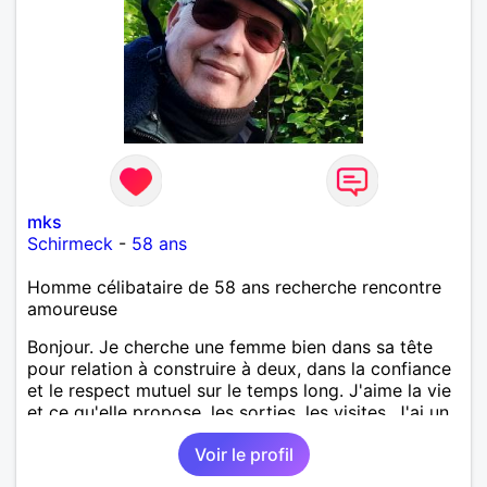
mks
Schirmeck
-
58 ans
Homme célibataire de 58 ans recherche rencontre
amoureuse
Bonjour. Je cherche une femme bien dans sa tête
pour relation à construire à deux, dans la confiance
et le respect mutuel sur le temps long. J'aime la vie
et ce qu'elle propose, les sorties, les visites. J'ai un
bon relationnel chaleureux, mais aussi ancré, posé.
Voir le profil
Ma situation personnelle est stable. Je souhaite
rencontrer une femme bien dans sa vie pour