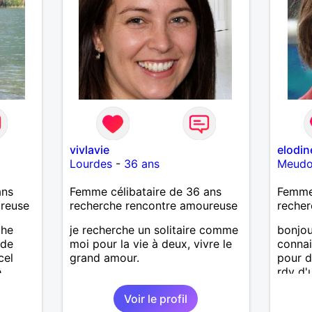
vivlavie
elodin
Lourdes
-
36 ans
Meud
ans
Femme célibataire de 36 ans
Femme
ureuse
recherche rencontre amoureuse
recher
che
je recherche un solitaire comme
bonjour
 de
moi pour la vie à deux, vivre le
conna
cel
grand amour.
pour d
e
rdv d'
ait
menteu
Voir le profil
enfants