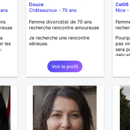
Douce
Cel06
 ans
Châteauroux
-
70 ans
Nice
ans
Femme divorcé(e) de 70 ans
Femme 
ureuse
recherche rencontre amoureuse
recher
la
Je recherche une rencontre
Pourqu
r les
sérieuse.
pas vi
.
sera p
délica
Voir le profil