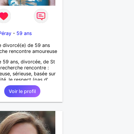
Péray
-
59 ans
 divorcé(e) de 59 ans
che rencontre amoureuse
59 ans, divorcée, de St
 recherche rencontre :
use, sérieuse, basée sur
lité, le respect (pas d'
re d'un soir). Rien ne vaut
Voir le profil
ncontre après quelques
ges par messages pour
si il y a un feeling entre
x et le désir de se revoir.
sir de se découvrir...