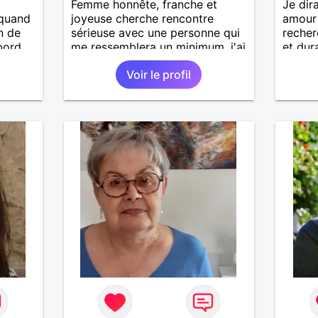
Femme honnête, franche et
Je dira
 quand
joyeuse cherche rencontre
amour 
n de
sérieuse avec une personne qui
recher
bord
me ressemblera un minimum. j'ai
et dur
e et si
des défauts comme tout le
vivre 
Voir le profil
lors
monde et souhaite une vie
histoi
sereine dans une relation sur du
long terme.