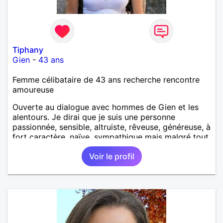
Tiphany
Gien
-
43 ans
Femme célibataire de 43 ans recherche rencontre
amoureuse
Ouverte au dialogue avec hommes de Gien et les
alentours. Je dirai que je suis une personne
passionnée, sensible, altruiste, rêveuse, généreuse, à
fort caractère, naïve, sympathique mais malgré tout
avec la tête sur les épaules. On dis de moi que je
Voir le profil
suis drôle, loyale, très gentille, franche (un peu trop
parfois), adorable, tendre et intelligente.