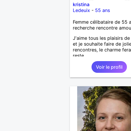
kristina
Ledeuix
-
55 ans
Femme célibataire de 55 
recherche rencontre amo
J'aime tous les plaisirs de 
et je souhaite faire de joli
rencontres, le charme fera
reste.
Voir le profil