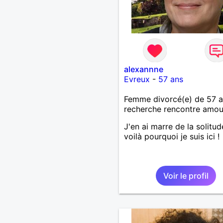
alexannne
Evreux
-
57 ans
Femme divorcé(e) de 57 
recherche rencontre amo
J'en ai marre de la solitud
voilà pourquoi je suis ici !
Voir le profil