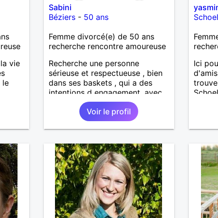
Sabini
yasmi
Béziers
-
50 ans
Schoe
ans
Femme divorcé(e) de 50 ans
Femme 
ureuse
recherche rencontre amoureuse
recher
la vie
Recherche une personne
Ici po
es
sérieuse et respectueuse , bien
d'amis
 le
dans ses baskets , qui a des
trouve
intentions d engagement, avec
Schoel
enfants ou sans pas un soucis
déplac
Voir le profil
qui aime les balades , la mer , le
pour d
partage , si tu penses qu il y
faire 
aurait une entente écris moi un
connai
message