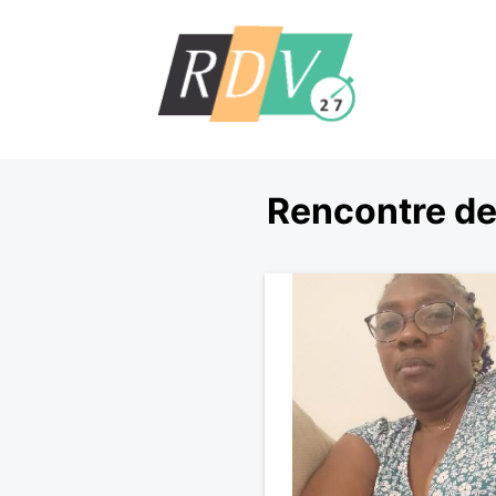
Rencontre de