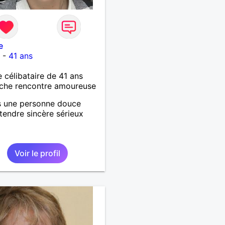
e
n
-
41 ans
célibataire de 41 ans
che rencontre amoureuse
s une personne douce
 tendre sincère sérieux
Voir le profil