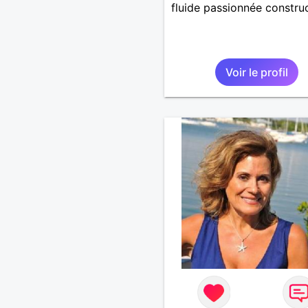
fluide passionnée constru
Voir le profil