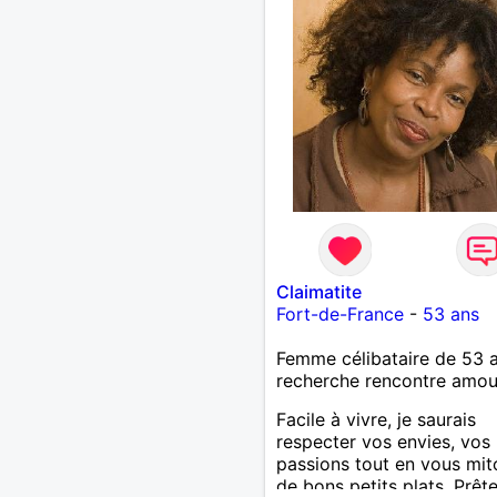
Claimatite
Fort-de-France
-
53 ans
Femme célibataire de 53 
recherche rencontre amo
Facile à vivre, je saurais
respecter vos envies, vos
passions tout en vous mi
de bons petits plats. Prêt