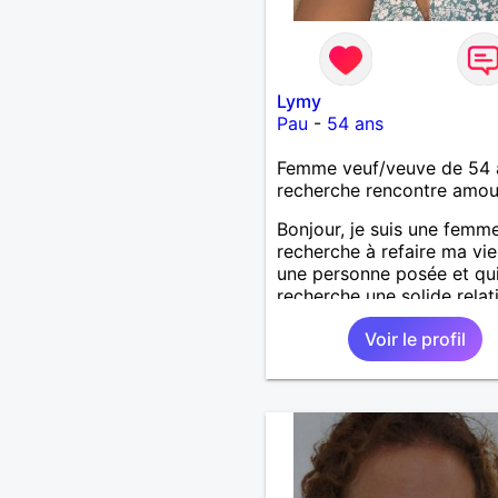
Lymy
Pau
-
54 ans
Femme veuf/veuve de 54 
recherche rencontre amo
Bonjour, je suis une femm
recherche à refaire ma vi
une personne posée et qu
recherche une solide relat
Car je suis disponible pou
Voir le profil
nouvelle vie de couple da
l’entente, la tendresse, l’a
l’harmonie la complicité. L
respect et enfin la fidélité.