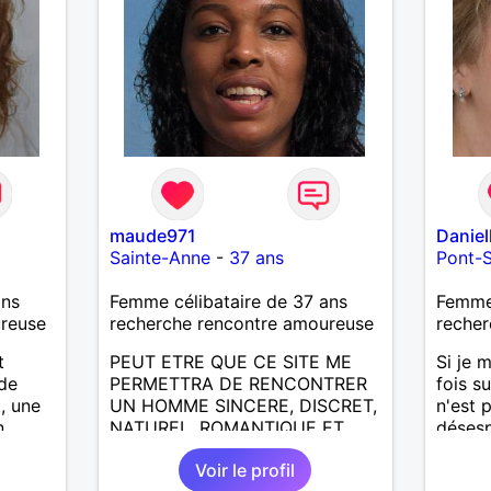
maude971
Daniel
Sainte-Anne
-
37 ans
Pont-S
ans
Femme célibataire de 37 ans
Femme 
ureuse
recherche rencontre amoureuse
recher
t
PEUT ETRE QUE CE SITE ME
Si je 
de
PERMETTRA DE RENCONTRER
fois s
t, une
UN HOMME SINCERE, DISCRET,
n'est 
n
NATUREL, ROMANTIQUE ET
déses
PASSIONNE POUR PARTAGER
j'aime
Voir le profil
ENSEMBLE LA VIE OU LE
m'appu