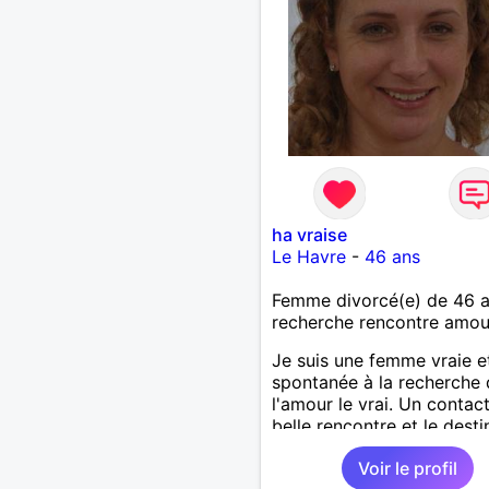
ha vraise
Le Havre
-
46 ans
Femme divorcé(e) de 46 
recherche rencontre amo
Je suis une femme vraie e
spontanée à la recherche 
l'amour le vrai. Un contac
belle rencontre et le desti
décidera de faire le reste.
Voir le profil