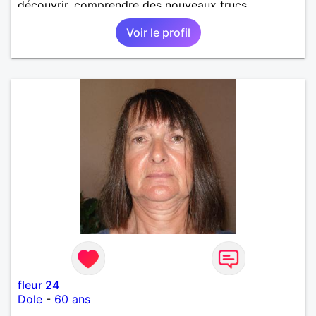
découvrir, comprendre des nouveaux trucs
techniques et sur la vie des êtres vivants. J aime
Voir le profil
danser, faire la fête. Je ne bois pratiquement pas d
alcool, je fume rarement, je ris souvent. Je cherche
un vrai amoureux pour continuer à profiter de la vie
mais à deux. Je peux tout faire toute seule, mais j
en ai marre je veux partagé et rigoler
fleur 24
Dole
-
60 ans