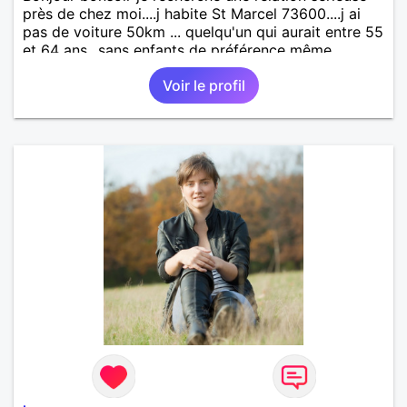
près de chez moi....j habite St Marcel 73600....j ai
pas de voiture 50km ... quelqu'un qui aurait entre 55
et 64 ans...sans enfants de préférence même
adultes et qui n aurait garder aucun contact avec
Voir le profil
une où plusieurs ex...si vous correspondez à ma
recherche ecrivez moi je vous répondrai...