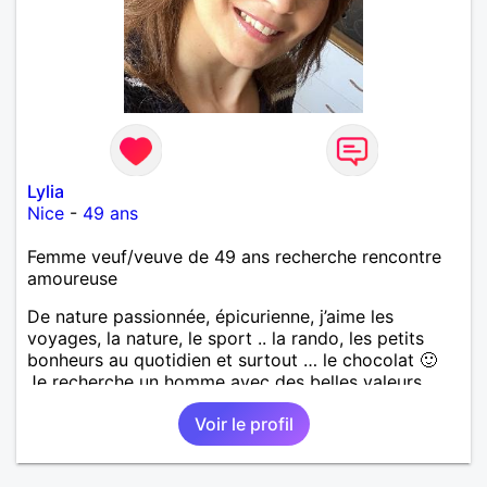
Lylia
Nice
-
49 ans
Femme veuf/veuve de 49 ans recherche rencontre
amoureuse
De nature passionnée, épicurienne, j’aime les
voyages, la nature, le sport .. la rando, les petits
bonheurs au quotidien et surtout … le chocolat 🙂
Je recherche un homme avec des belles valeurs,
respectueux, bienveillant. Une jolie rencontre, un
Voir le profil
feeling, une connexion, pour vivre une belle histoire
d’amour et profiter de ce que la vie peut nous offrir
de plus beau en retour. Je tiens à préciser, que je