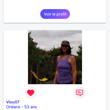
Voir le profil
Viou07
Orléans
-
53 ans