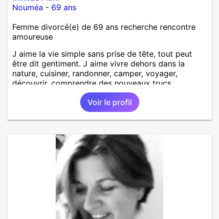
Nouméa
-
69 ans
Femme divorcé(e) de 69 ans recherche rencontre
amoureuse
J aime la vie simple sans prise de tête, tout peut
être dit gentiment. J aime vivre dehors dans la
nature, cuisiner, randonner, camper, voyager,
découvrir, comprendre des nouveaux trucs
techniques et sur la vie des êtres vivants. J aime
Voir le profil
danser, faire la fête. Je ne bois pratiquement pas d
alcool, je fume rarement, je ris souvent. Je cherche
un vrai amoureux pour continuer à profiter de la vie
mais à deux. Je peux tout faire toute seule, mais j
en ai marre je veux partagé et rigoler