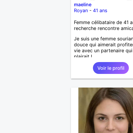
maeline
Royan
-
41 ans
Femme célibataire de 41 a
recherche rencontre amic
Je suis une femme sourian
douce qui aimerait profite
vie avec un partenaire qui 
plairait !
Voir le profil