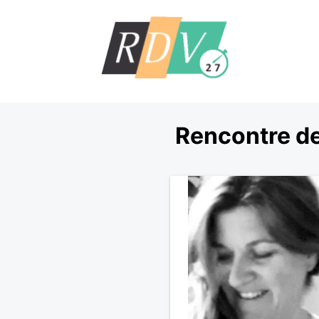
Rencontre de