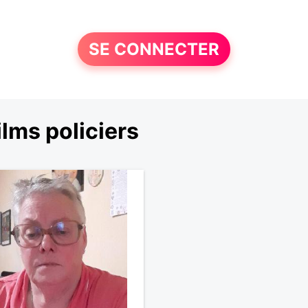
SE CONNECTER
lms policiers