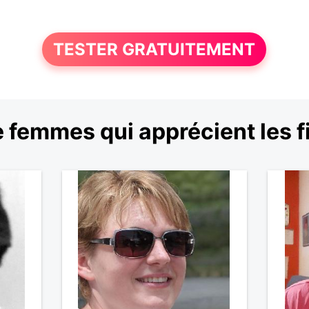
TESTER GRATUITEMENT
 femmes qui apprécient les fi