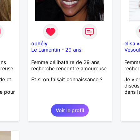
ophély
elisa 
Le Lamentin
-
29 ans
Vesou
ans
Femme célibataire de 29 ans
Femme 
ureuse
recherche rencontre amoureuse
recher
de et
Et si on faisait connaissance ?
Je vie
discus
re pour
dans l
Voir le profil