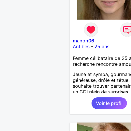
manon06
Antibes
-
25 ans
Femme célibataire de 25 
recherche rencontre amo
Jeune et sympa, gourman
généreuse, drôle et têtue,
souhaite trouver partenai
un CDI plein de surprises.
Voir le profil