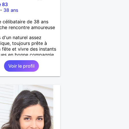
e 83
-
38 ans
célibataire de 38 ans
che rencontre amoureuse
s d'un naturel assez
que, toujours prête à
a fête et vivre des instants
ues en bonne compagnie,
resto, bar-pub, ou une
Voir le profil
soirée en duo.