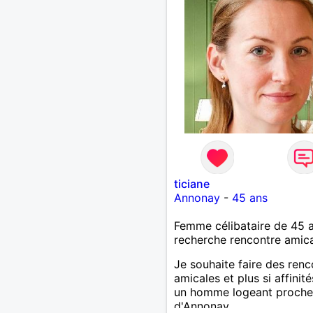
ticiane
Annonay
-
45 ans
Femme célibataire de 45 
recherche rencontre amic
Je souhaite faire des renc
amicales et plus si affinit
un homme logeant proche
d'Annonay.