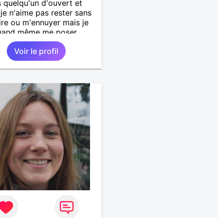
s quelqu'un d'ouvert et
, je n'aime pas rester sans
aire ou m'ennuyer mais je
quand même me poser
il le faut. Ouverte à une
Voir le profil
rencontre sur Cholet ou les
s si tel en est le cas..