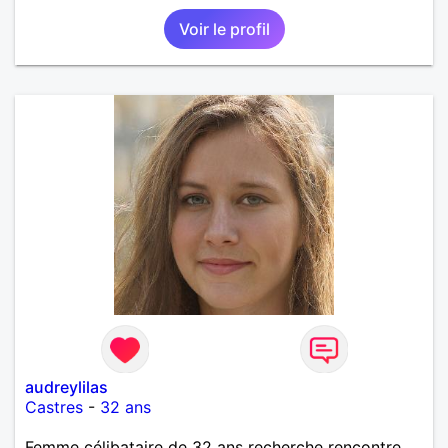
Voir le profil
audreylilas
Castres
-
32 ans
Femme célibataire de 32 ans recherche rencontre