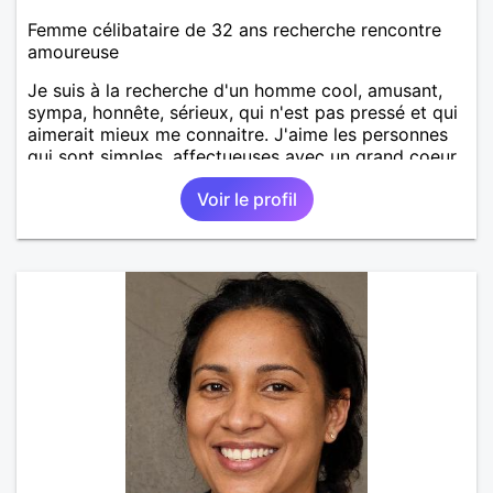
Femme célibataire de 32 ans recherche rencontre
amoureuse
Je suis à la recherche d'un homme cool, amusant,
sympa, honnête, sérieux, qui n'est pas pressé et qui
aimerait mieux me connaitre. J'aime les personnes
qui sont simples, affectueuses avec un grand coeur.
Voir le profil