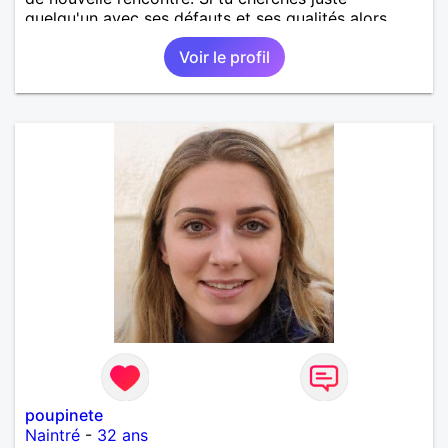
quelqu'un avec ses défauts et ses qualités alors
pourquoi ne pas faire connaissance?
Voir le profil
poupinete
Naintré
-
32 ans