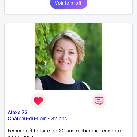
Voir le profil
Alexe 72
Château-du-Loir
-
32 ans
Femme célibataire de 32 ans recherche rencontre
amoureuse