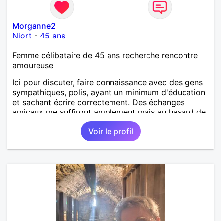
Morganne2
Niort
-
45 ans
Femme célibataire de 45 ans recherche rencontre
amoureuse
Ici pour discuter, faire connaissance avec des gens
sympathiques, polis, ayant un minimum d'éducation
et sachant écrire correctement. Des échanges
amicaux me suffiront amplement mais au hasard de
la vie, si le charme opère, je ne suis pas fermée à
Voir le profil
une éventuelle relation sérieuse avec un homme.