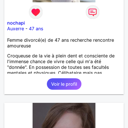
nochapi
Auxerre
-
47 ans
Femme divorcé(e) de 47 ans recherche rencontre
amoureuse
Croqueuse de la vie à plein dent et consciente de
l'immense chance de vivre celle qui m'a été
"donnée". En possession de toutes ses facultés
mentales et physiques. Célibataire mais pas
solitaire, je mène une vie bien remplie. Je ne suis
Voir le profil
pas sur ce site par dépit, ni en tant que
représentatrice de la Femme Divorcée Mal dans sa
peau. A bientôt.