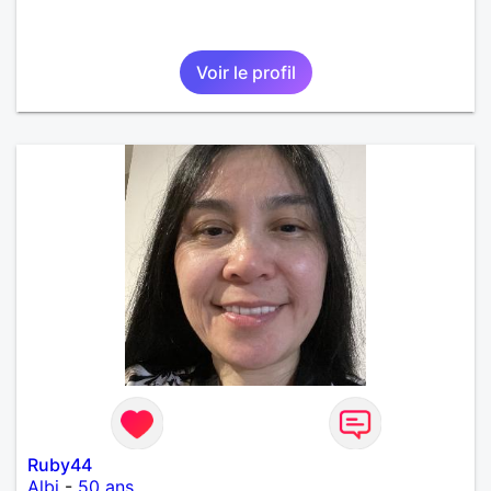
Voir le profil
Ruby44
Albi
-
50 ans