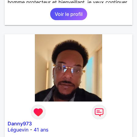
homme protecteur et bienveillant, je veux continuer
d'y croire et pouvoir enfin former la petite famille
Voir le profil
que je désir temps. Faux profil, profiteuse et autres
joyeuseté passer votre chemin, vous ne
m'intéressez pas du tout!
Danny973
Léguevin
-
41 ans