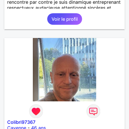
rencontre par contre je suis dinamique entreprenant
respectueux audacieuse attentionné sincères et
expressif et j' aime surtout les câlins et à les
Voir le profil
partager avec humour et amour bisous à+ à bientôt
Colibri97367
Cayenne
-
46 ans