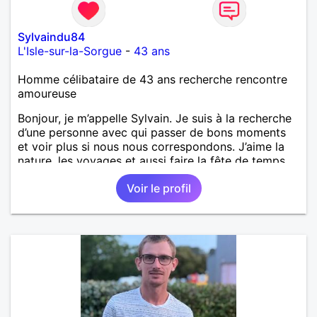
Sylvaindu84
L'Isle-sur-la-Sorgue
-
43 ans
Homme célibataire de 43 ans recherche rencontre
amoureuse
Bonjour, je m’appelle Sylvain. Je suis à la recherche
d’une personne avec qui passer de bons moments
et voir plus si nous nous correspondons. J’aime la
nature, les voyages et aussi faire la fête de temps
en temps ;-)Je suis papa d’un petit garçon de 7 ans
Voir le profil
dont je m’occupe en garde alternée. J’aime à peu
près tous les styles de musique. (Oui je suis pas
trop fan de Jul). Je fais du sport pour garder la
forme et plutôt agréable à regarder. (Enfin je le
pense en tout cas 😂)