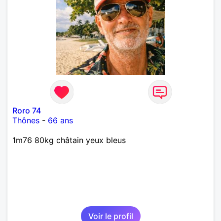
Roro 74
Thônes
-
66 ans
1m76 80kg châtain yeux bleus
Voir le profil