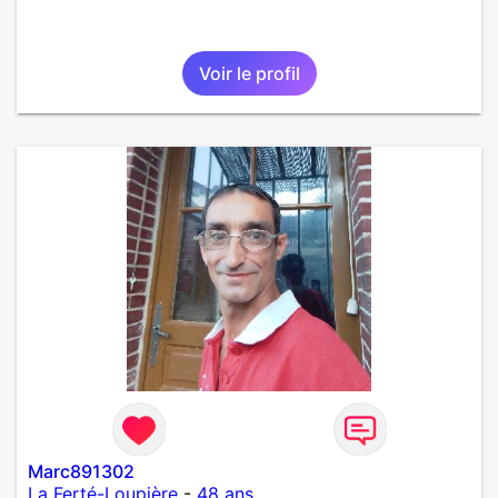
Voir le profil
Marc891302
La Ferté-Loupière
-
48 ans