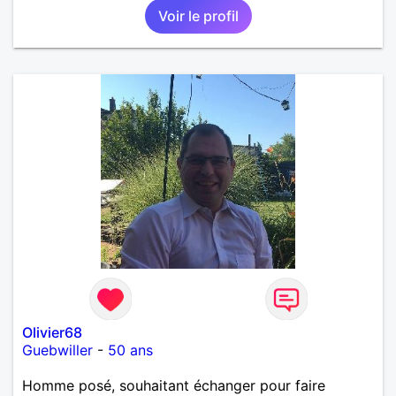
Voir le profil
rencontre,pour échanger en toute simplicité,j'ai du
mal à prolonger des échanges virtuels Je suis plutôt
attiré par des femmes ayant la cinquantaine ,belles
dans leurs têtes et dans leurs corps. Féminines
naturellement ,sans fards ,ni excès A vous de jouer
Mesdames 😉
Olivier68
Guebwiller
-
50 ans
Homme posé, souhaitant échanger pour faire