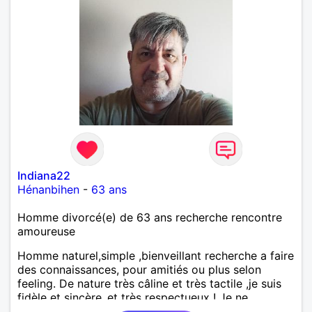
Indiana22
Hénanbihen
-
63 ans
Homme divorcé(e) de 63 ans recherche rencontre
amoureuse
Homme naturel,simple ,bienveillant recherche a faire
des connaissances, pour amitiés ou plus selon
feeling. De nature très câline et très tactile ,je suis
fidèle et sincère.,et très respectueux ! Je ne
supporte pas le mensonge.Rien ne vaut une vraie