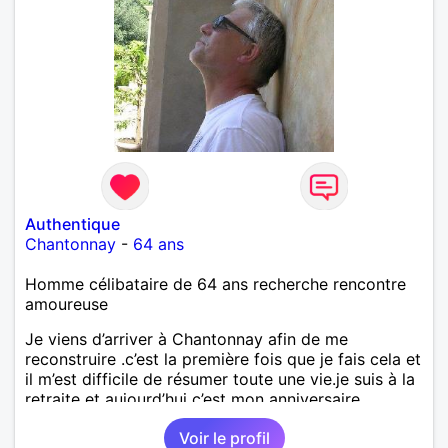
Authentique
Chantonnay
-
64 ans
Homme célibataire de 64 ans recherche rencontre
amoureuse
Je viens d’arriver à Chantonnay afin de me
reconstruire .c’est la première fois que je fais cela et
il m’est difficile de résumer toute une vie.je suis à la
retraite et aujourd’hui c’est mon anniversaire
!J’aimerais rencontrer quelqu’un qui partage les
Voir le profil
mêmes valeurs qui font de quelqu’un un être humain