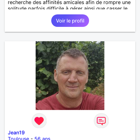
recherche des affinités amicales afin de rompre une
solitude parfois difficile à gérer ainsi que casser le
vague à l’âme. L’amitié reste extrêmement
Voir le profil
importante à mes yeux mais peut se décliner en des
sentiments plus puissants. « Le temps fera son
œuvre » disait Arthur Schopenhauer, philosophe
allemand que j’adore. J’aime discuter sans pour
autant être trop locace. Je suis bourré de qualités
avec très peu de défauts. Je suis altruiste,
bienveillant, empathique, attentionné, honnête,
respectueux, doux de caractère et compréhensif : je
laisse « glisser » beaucoup de choses. Mais ne vous
m’éprenez pas Mesdames, si une personne que
j’aime me trahit une fois, il n’y aura pas de seconde
chance et je l’effacerai à « vitam eternam ».
Néanmoins, je suis un tout petit peu maniaque ainsi
qu’impatient. J’essaye de faire des efforts. Rien de
bien dramatique ! Du moins je le pense……Je suis un
homme facile à vivre. À vous si vous le souhaitez,
d’apprendre à me connaître davantage. J’en serai
ravi….A très bientôt je l’espère.
Jean19
Toulouse
-
56 ans