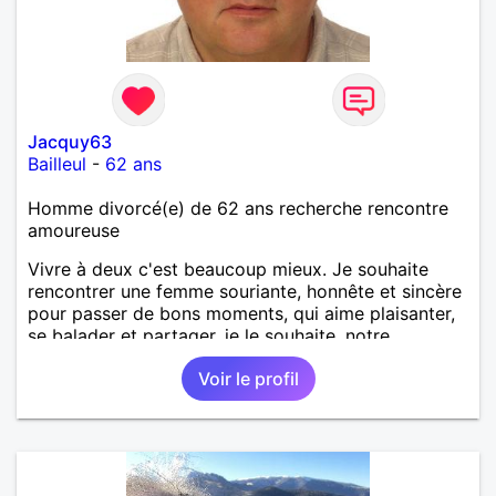
Jacquy63
Bailleul
-
62 ans
Homme divorcé(e) de 62 ans recherche rencontre
amoureuse
Vivre à deux c'est beaucoup mieux. Je souhaite
rencontrer une femme souriante, honnête et sincère
pour passer de bons moments, qui aime plaisanter,
se balader et partager, je le souhaite, notre
complicité. J'aime beaucoup les chantiers de
Voir le profil
randonnée pour se défouler, se relaxer, se détendre
et finalement prendre du bon temps. C'est difficile
de tout dire en quelques lignes. En revanche, vous
pouvez me contacter pour avoir plus
d'informations. A bientôt