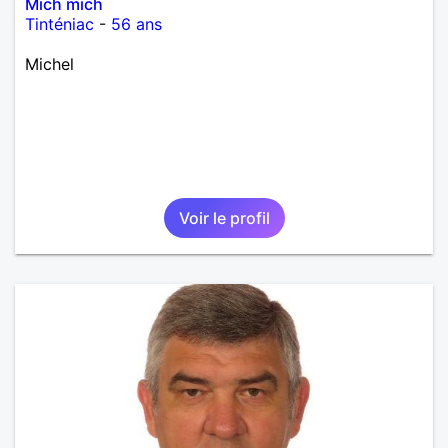
Mich mich
Tinténiac
-
56 ans
Michel
Voir le profil