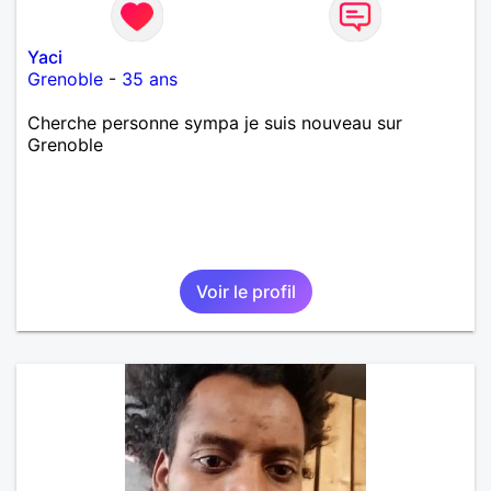
Yaci
Grenoble
-
35 ans
Cherche personne sympa je suis nouveau sur
Grenoble
Voir le profil