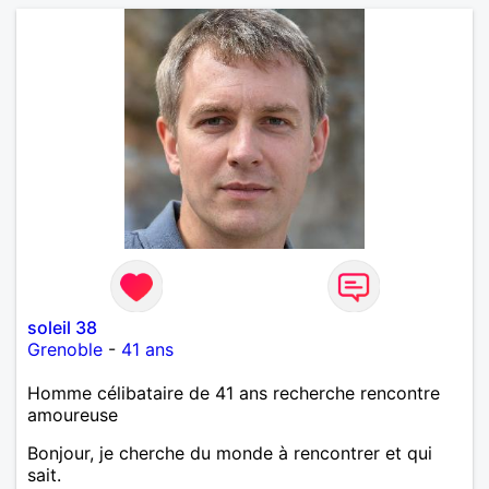
soleil 38
Grenoble
-
41 ans
Homme célibataire de 41 ans recherche rencontre
amoureuse
Bonjour, je cherche du monde à rencontrer et qui
sait.