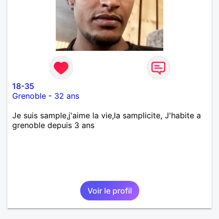
18-35
Grenoble
-
32 ans
Je suis sample,j'aime la vie,la samplicite, J'habite a
grenoble depuis 3 ans
Voir le profil