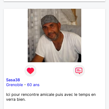
Sasa38
Grenoble
-
60 ans
Ici pour rencontre amicale puis avec le temps en
verra bien.