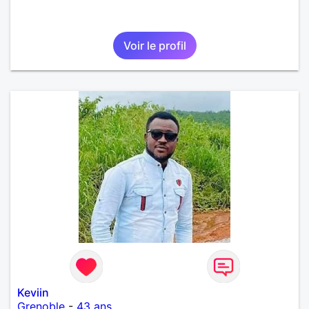
Voir le profil
Keviin
Grenoble
-
43 ans