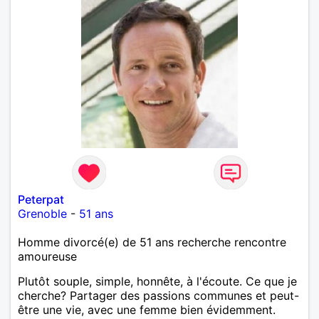
Peterpat
Grenoble
-
51 ans
Homme divorcé(e) de 51 ans recherche rencontre
amoureuse
Plutôt souple, simple, honnête, à l'écoute. Ce que je
cherche? Partager des passions communes et peut-
être une vie, avec une femme bien évidemment.