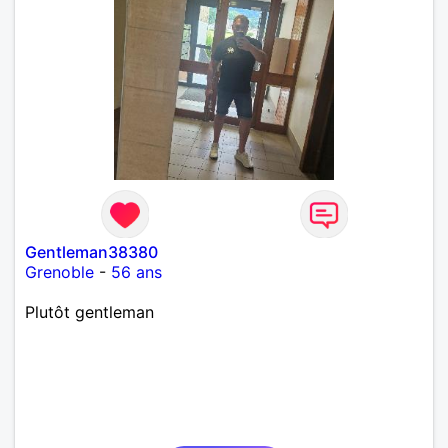
Gentleman38380
Grenoble
-
56 ans
Plutôt gentleman