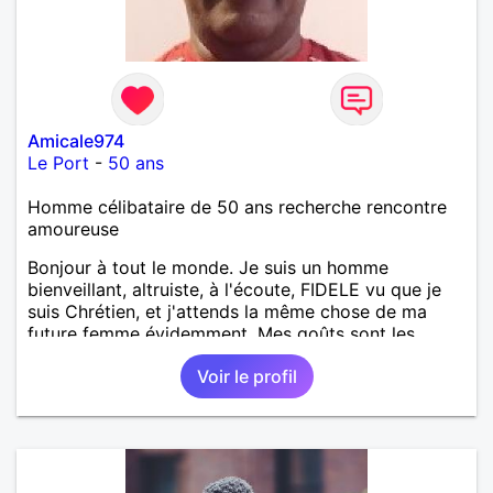
Amicale974
Le Port
-
50 ans
Homme célibataire de 50 ans recherche rencontre
amoureuse
Bonjour à tout le monde. Je suis un homme
bienveillant, altruiste, à l'écoute, FIDELE vu que je
suis Chrétien, et j'attends la même chose de ma
future femme évidemment. Mes goûts sont les
suivants : La nature, la vie, la musique en générale,
Voir le profil
le chant, ... . Si vous voulez en savoir plus sur moi, je
vous attends.