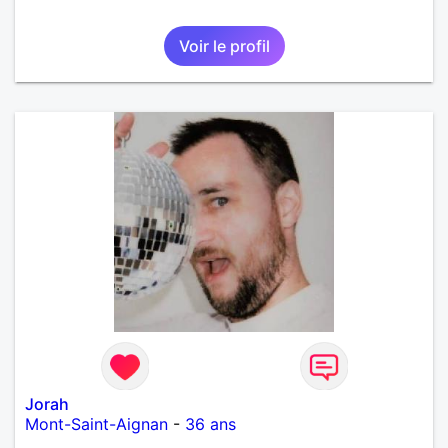
Voir le profil
Jorah
Mont-Saint-Aignan
-
36 ans