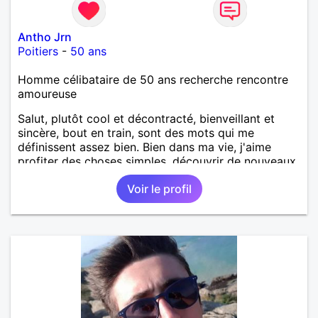
Antho Jrn
Poitiers
-
50 ans
Homme célibataire de 50 ans recherche rencontre
amoureuse
Salut, plutôt cool et décontracté, bienveillant et
sincère, bout en train, sont des mots qui me
définissent assez bien. Bien dans ma vie, j'aime
profiter des choses simples, découvrir de nouveaux
horizons, discuter de tout les sujets. Célibataire
Voir le profil
depuis un moment, je cherche une relation sérieuse.
Si tu es partante pour échanger, voyons où ça peut
nous mener !