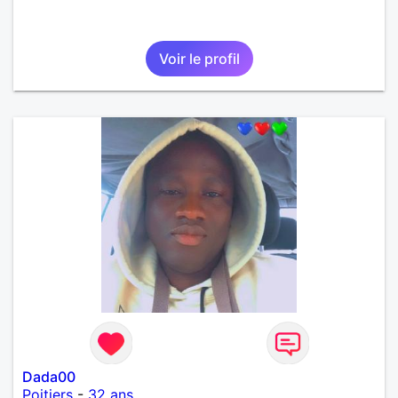
Voir le profil
Dada00
Poitiers
-
32 ans