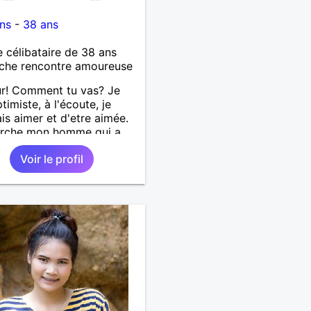
ns
-
38 ans
célibataire de 38 ans
che rencontre amoureuse
r! Comment tu vas? Je
timiste, à l'écoute, je
is aimer et d'etre aimée.
erche mon homme qui a
ans. Aussi en Correse en
Voir le profil
ence ou dans son alentour
je travaille en CDI et je
x pas souvent voyager
Merci. Bon chance à tout le
.