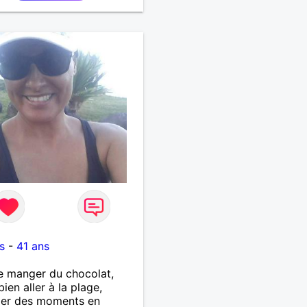
s
-
41 ans
e manger du chocolat,
bien aller à la plage,
ger des moments en