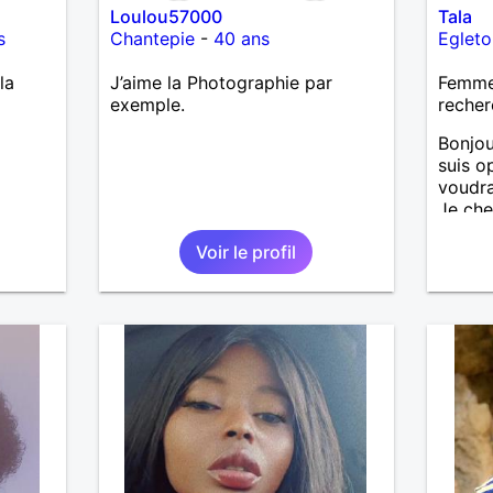
Loulou57000
Tala
s
Chantepie
-
40 ans
Egleto
la
J’aime la Photographie par
Femme 
exemple.
recher
Bonjou
suis op
voudra
Je ch
38-48 
Voir le profil
préfér
vu que 
ne peu
loin. 
monde