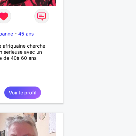
8
rbanne
-
45 ans
afriquaine cherche
on serieuse avec un
 de 40à 60 ans
Voir le profil