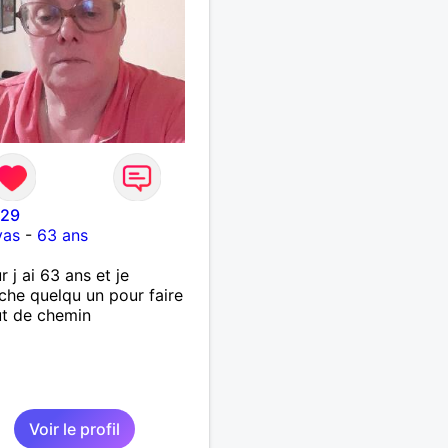
e29
vas
-
63 ans
r j ai 63 ans et je
che quelqu un pour faire
t de chemin
Voir le profil