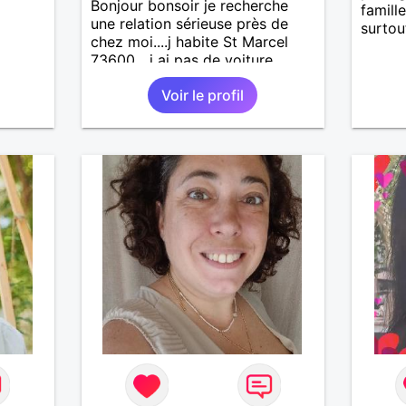
Bonjour bonsoir je recherche
famille
une relation sérieuse près de
surtou
chez moi....j habite St Marcel
73600....j ai pas de voiture
50km ... quelqu'un qui aurait
Voir le profil
entre 55 et 64 ans...sans enfants
de préférence même adultes et
qui n aurait garder aucun
contact avec une où plusieurs
ex...si vous correspondez à ma
recherche ecrivez moi je vous
répondrai...