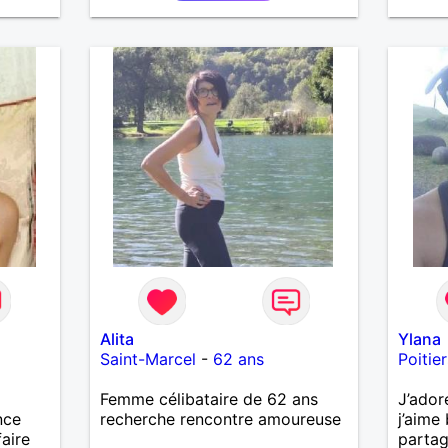
Alita
Ylana
Saint-Marcel
-
62 ans
Poitier
Femme célibataire de 62 ans
J’ador
nce
recherche rencontre amoureuse
j’aime 
faire
parta