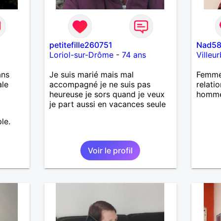
petitefille260751
Nad5
Loriol-sur-Drôme
-
74 ans
Villeu
ans
Je suis marié mais mal
Femme 
ale
accompagné je ne suis pas
relati
heureuse je sors quand je veux
homme
je part aussi en vacances seule
le.
Voir le profil