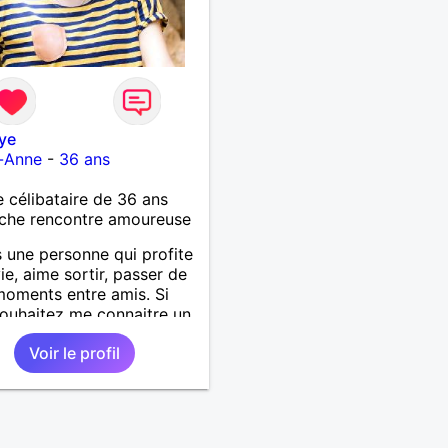
ye
e-Anne
-
36 ans
célibataire de 36 ans
che rencontre amoureuse
s une personne qui profite
vie, aime sortir, passer de
oments entre amis. Si
ouhaitez me connaitre un
us contacter moi.
Voir le profil