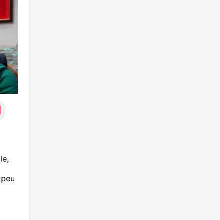
le,
 peu