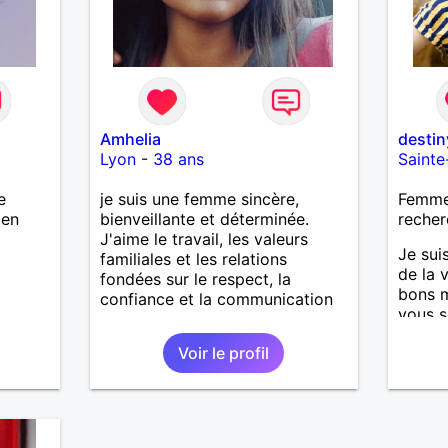
Amhelia
destin
Lyon
-
38 ans
Saint
e
je suis une femme sincère,
Femme 
ien
bienveillante et déterminée.
recher
J'aime le travail, les valeurs
Je sui
familiales et les relations
de la 
fondées sur le respect, la
bons m
confiance et la communication
vous s
peu pl
Voir le profil