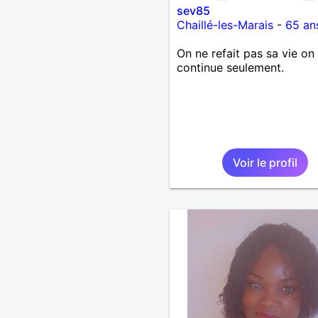
sev85
Chaillé-les-Marais
-
65 an
On ne refait pas sa vie on 
continue seulement.
Voir le profil