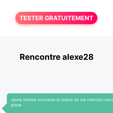
TESTER GRATUITEMENT
Rencontre alexe28
Jeune femme souriante et pleine de vie cherche renco
gique.