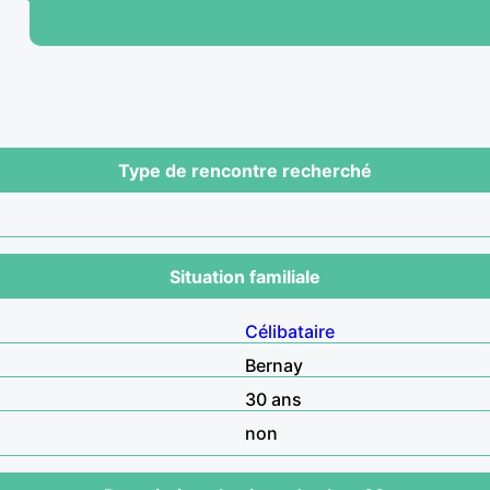
Type de rencontre recherché
Situation familiale
Célibataire
Bernay
30 ans
non