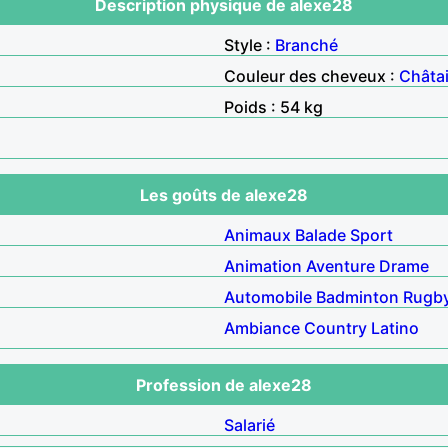
Description physique de alexe28
Style :
Branché
Couleur des cheveux :
Châta
Poids : 54 kg
Les goûts de alexe28
Animaux
Balade
Sport
Animation
Aventure
Drame
Automobile
Badminton
Rugb
Ambiance
Country
Latino
Profession de alexe28
Salarié