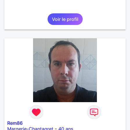
Voir le profil
Rem86
Margerie-Chantagret
-
40 ans