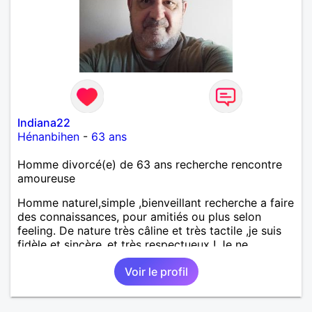
Indiana22
Hénanbihen
-
63 ans
Homme divorcé(e) de 63 ans recherche rencontre
amoureuse
Homme naturel,simple ,bienveillant recherche a faire
des connaissances, pour amitiés ou plus selon
feeling. De nature très câline et très tactile ,je suis
fidèle et sincère.,et très respectueux ! Je ne
supporte pas le mensonge.Rien ne vaut une vraie
Voir le profil
rencontre,pour échanger en toute simplicité,j'ai du
mal à prolonger des échanges virtuels Je suis plutôt
attiré par des femmes ayant la cinquantaine ,belles