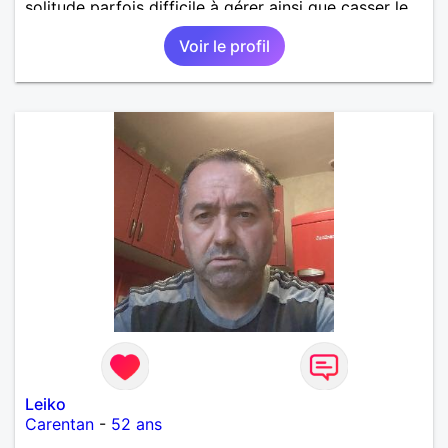
solitude parfois difficile à gérer ainsi que casser le
vague à l’âme. L’amitié reste extrêmement
Voir le profil
importante à mes yeux mais peut se décliner en des
sentiments plus puissants. « Le temps fera son
œuvre » disait Arthur Schopenhauer, philosophe
allemand que j’adore. J’aime discuter sans pour
autant être trop locace. Je suis bourré de qualités
avec très peu de défauts. Je suis altruiste,
bienveillant, empathique, attentionné, honnête,
respectueux, doux de caractère et compréhensif : je
laisse « glisser » beaucoup de choses. Mais ne vous
m’éprenez pas Mesdames, si une personne que
j’aime me trahit une fois, il n’y aura pas de seconde
chance et je l’effacerai à « vitam eternam ».
Néanmoins, je suis un tout petit peu maniaque ainsi
qu’impatient. J’essaye de faire des efforts. Rien de
bien dramatique ! Du moins je le pense……Je suis un
homme facile à vivre. À vous si vous le souhaitez,
d’apprendre à me connaître davantage. J’en serai
ravi….A très bientôt je l’espère.
Leiko
Carentan
-
52 ans