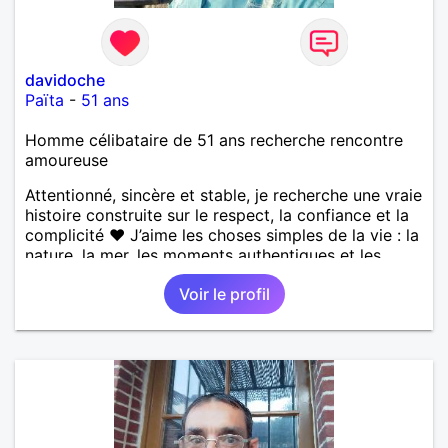
davidoche
Païta
-
51 ans
Homme célibataire de 51 ans recherche rencontre
amoureuse
Attentionné, sincère et stable, je recherche une vraie
histoire construite sur le respect, la confiance et la
complicité ❤️ J’aime les choses simples de la vie : la
nature, la mer, les moments authentiques et les
personnes au grand cœur 🌊🌿 Très câlin et
Voir le profil
affectueux, j’adore les petits moments de tendresse
et les calinous réguliers 😊❤️ La solitude finit parfois
par peser, alors si tu es en Nouvelle-Calédonie et
que tu crois encore à un amour vrai, prenons le
temps de discuter… et laissons l’avenir nous guider
🌹