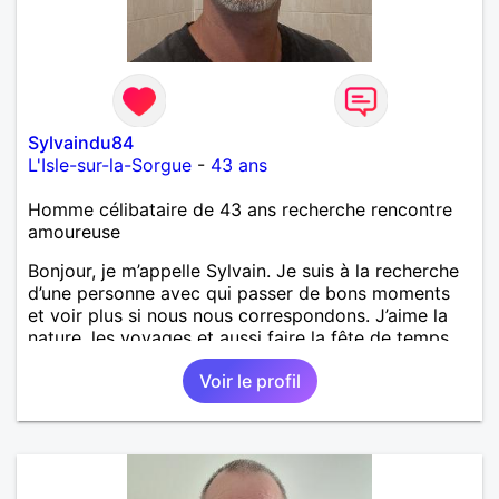
Sylvaindu84
L'Isle-sur-la-Sorgue
-
43 ans
Homme célibataire de 43 ans recherche rencontre
amoureuse
Bonjour, je m’appelle Sylvain. Je suis à la recherche
d’une personne avec qui passer de bons moments
et voir plus si nous nous correspondons. J’aime la
nature, les voyages et aussi faire la fête de temps
en temps ;-)Je suis papa d’un petit garçon de 7 ans
Voir le profil
dont je m’occupe en garde alternée. J’aime à peu
près tous les styles de musique. (Oui je suis pas
trop fan de Jul). Je fais du sport pour garder la
forme et plutôt agréable à regarder. (Enfin je le
pense en tout cas 😂)