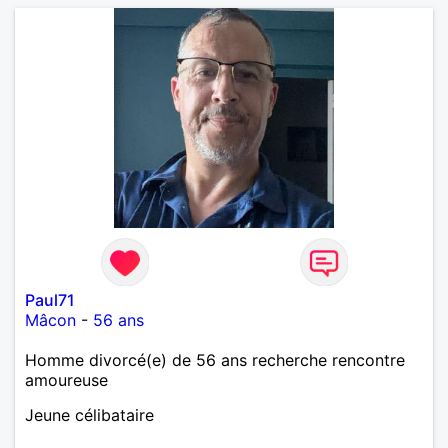
dans leurs têtes et dans leurs corps. Féminines
naturellement ,sans fards ,ni excès A vous de jouer
Mesdames 😉
Paul71
Mâcon
-
56 ans
Homme divorcé(e) de 56 ans recherche rencontre
amoureuse
Jeune célibataire