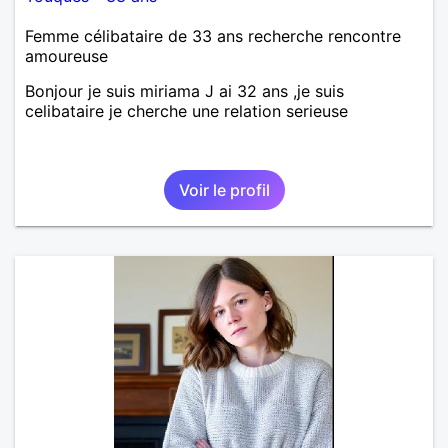
Femme célibataire de 33 ans recherche rencontre
amoureuse
Bonjour je suis miriama J ai 32 ans ,je suis
celibataire je cherche une relation serieuse
Voir le profil