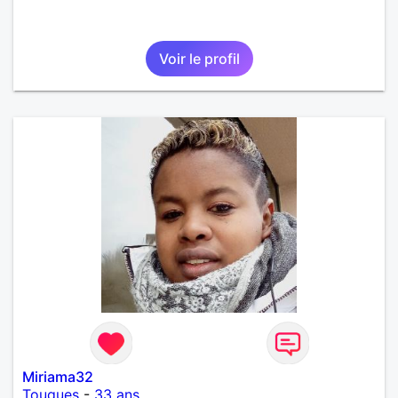
Voir le profil
Miriama32
Touques
-
33 ans