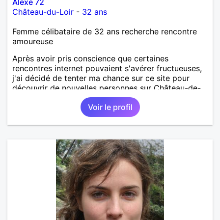
Alexe 72
Château-du-Loir
-
32 ans
Femme célibataire de 32 ans recherche rencontre
amoureuse
Après avoir pris conscience que certaines
rencontres internet pouvaient s'avérer fructueuses,
j'ai décidé de tenter ma chance sur ce site pour
découvrir de nouvelles personnes sur Château-de-
Loir voire Le Mans ou La Flèche !
Voir le profil