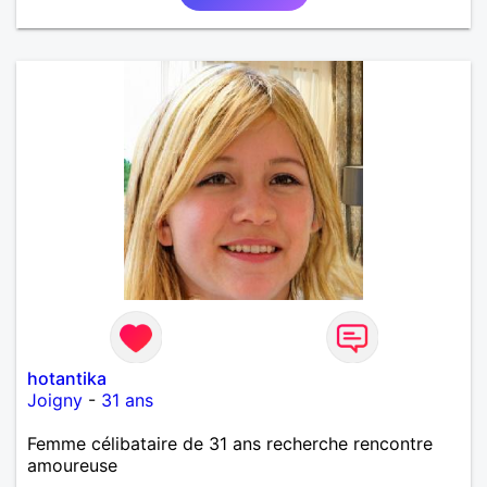
hotantika
Joigny
-
31 ans
Femme célibataire de 31 ans recherche rencontre
amoureuse