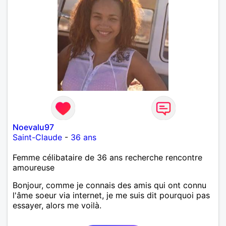
Noevalu97
Saint-Claude
-
36 ans
Femme célibataire de 36 ans recherche rencontre
amoureuse
Bonjour, comme je connais des amis qui ont connu
l'âme soeur via internet, je me suis dit pourquoi pas
essayer, alors me voilà.