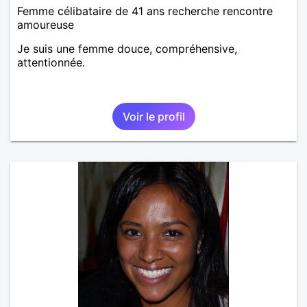
Femme célibataire de 41 ans recherche rencontre
amoureuse
Je suis une femme douce, compréhensive,
attentionnée.
Voir le profil