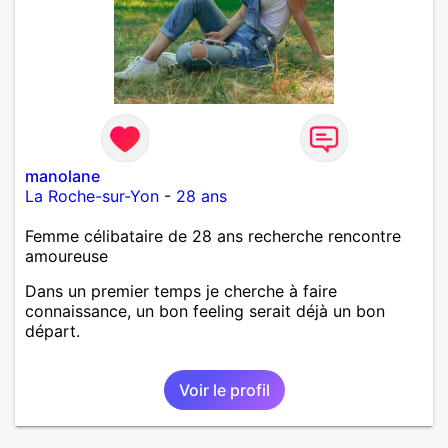
manolane
La Roche-sur-Yon
-
28 ans
Femme célibataire de 28 ans recherche rencontre
amoureuse
Dans un premier temps je cherche à faire
connaissance, un bon feeling serait déjà un bon
départ.
Voir le profil