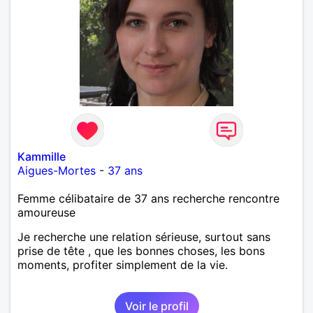
Kammille
Aigues-Mortes
-
37 ans
Femme célibataire de 37 ans recherche rencontre
amoureuse
Je recherche une relation sérieuse, surtout sans
prise de tête , que les bonnes choses, les bons
moments, profiter simplement de la vie.
Voir le profil