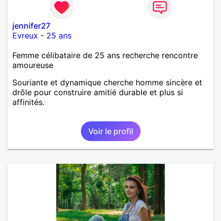
jennifer27
Evreux
-
25 ans
Femme célibataire de 25 ans recherche rencontre
amoureuse
Souriante et dynamique cherche homme sincère et
drôle pour construire amitié durable et plus si
affinités.
Voir le profil