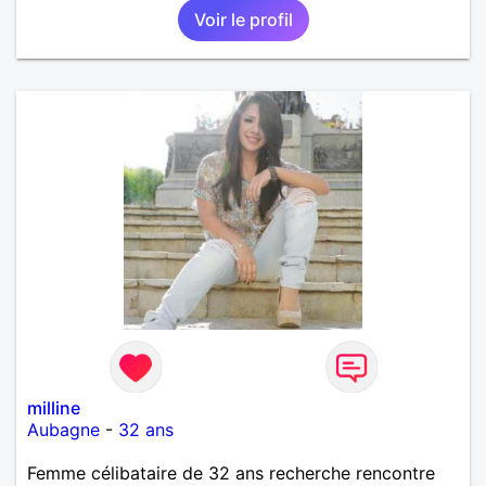
Voir le profil
milline
Aubagne
-
32 ans
Femme célibataire de 32 ans recherche rencontre