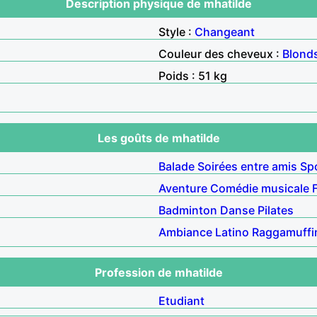
Description physique de mhatilde
Style :
Changeant
Couleur des cheveux :
Blond
Poids : 51 kg
Les goûts de mhatilde
Balade
Soirées entre amis
Sp
Aventure
Comédie musicale
Badminton
Danse
Pilates
Ambiance
Latino
Raggamuffi
Profession de mhatilde
Etudiant