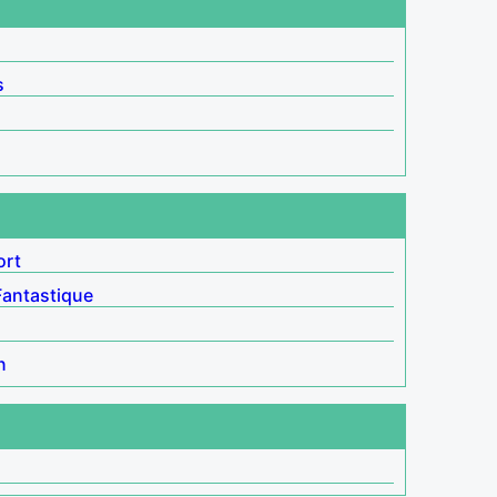
s
ort
Fantastique
n