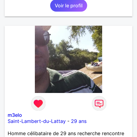
Voir le profil
m3elo
Saint-Lambert-du-Lattay
-
29 ans
Homme célibataire de 29 ans recherche rencontre