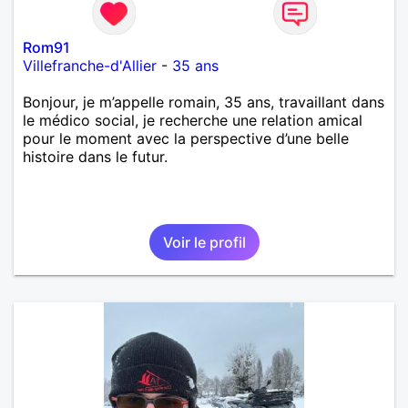
Rom91
Villefranche-d'Allier
-
35 ans
Bonjour, je m’appelle romain, 35 ans, travaillant dans
le médico social, je recherche une relation amical
pour le moment avec la perspective d’une belle
histoire dans le futur.
Voir le profil