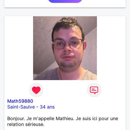
Math59880
Saint-Saulve
-
34 ans
Bonjour. Je m'appelle Mathieu. Je suis ici pour une
relation sérieuse.