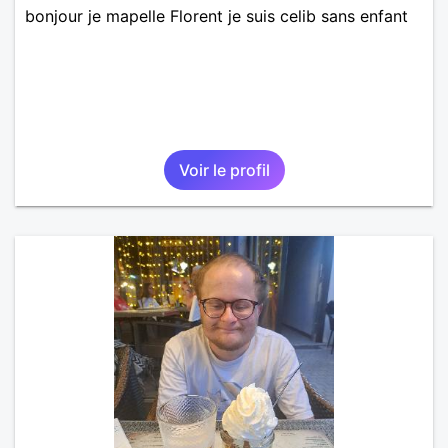
bonjour je mapelle Florent je suis celib sans enfant
Voir le profil