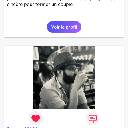
sincère pour former un couple
Voir le profil