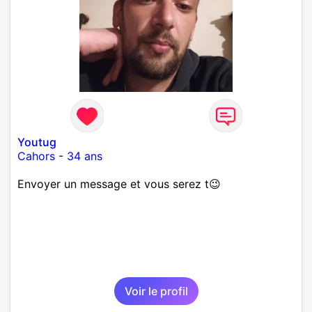
Youtug
Cahors
-
34 ans
Envoyer un message et vous serez t😉
Voir le profil