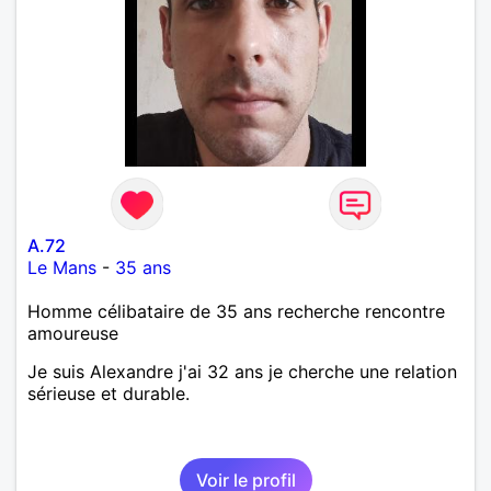
A.72
Le Mans
-
35 ans
Homme célibataire de 35 ans recherche rencontre
amoureuse
Je suis Alexandre j'ai 32 ans je cherche une relation
sérieuse et durable.
Voir le profil