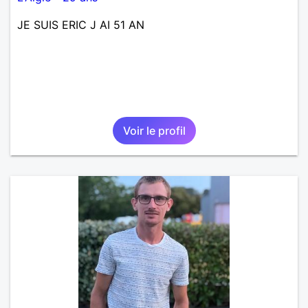
JE SUIS ERIC J AI 51 AN
Voir le profil