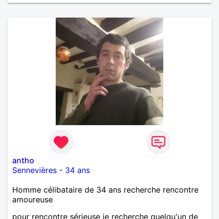
antho
Sennevières
-
34 ans
Homme célibataire de 34 ans recherche rencontre
amoureuse
pour rencontre sérieuse je recherche quelqu'un de