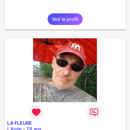
Voir le profil
LA FLEURE
L'Aigle
-
29 ans