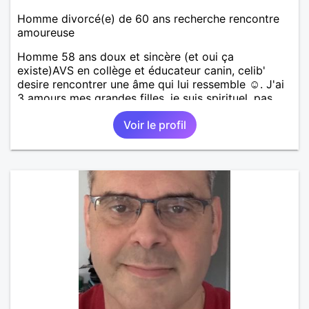
Homme divorcé(e) de 60 ans recherche rencontre
amoureuse
Homme 58 ans doux et sincère (et oui ça
existe)AVS en collège et éducateur canin, celib'
desire rencontrer une âme qui lui ressemble ☺️. J'ai
3 amours mes grandes filles, je suis spirituel, pas
religieux sans dogme, juste spirituel mais j'aime
Voir le profil
aussi faire la teuf ...concerts, amis...le reste ma foi, à
vous de le découvrir 🙏🤘