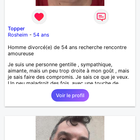
Topper
Rosheim
-
54 ans
Homme divorcé(e) de 54 ans recherche rencontre
amoureuse
Je suis une personne gentille , sympathique,
aimante, mais un peu trop droite à mon goût , mais
je sais faire des compromis. Je sais ce que je veux.
Un peu maladroit des fois, avec une touche de
sensibilité. Pour ce qui est du reste, je laisserai un
Voir le profil
soupçon de mystère, pour celle qui saura conquérir
mon cœur