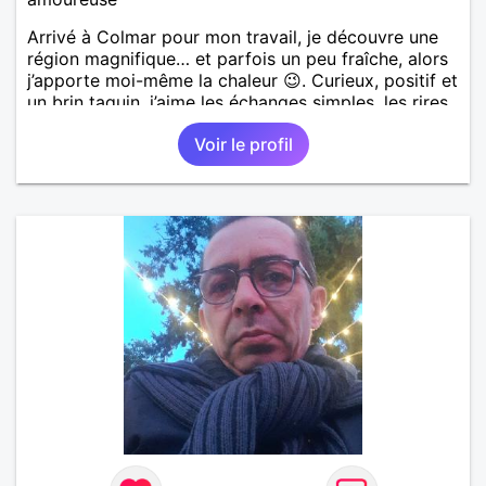
Arrivé à Colmar pour mon travail, je découvre une
région magnifique… et parfois un peu fraîche, alors
j’apporte moi-même la chaleur 😉. Curieux, positif et
un brin taquin, j’aime les échanges simples, les rires
spontanés et les moments où tout semble naturel.
Voir le profil
Mon entourage dit que je suis quelqu’un de fiable,
avec du caractère mais toujours bienveillant. Je
crois que la complicité, l’humour et l’envie d’avancer
à deux sont la base d’une belle histoire. Si vous
aimez les hommes qui savent ce qu’ils veulent, qui
ont encore le goût des vraies rencontres et un sens
certain de la dérision… alors on risque de bien
s’entendre.