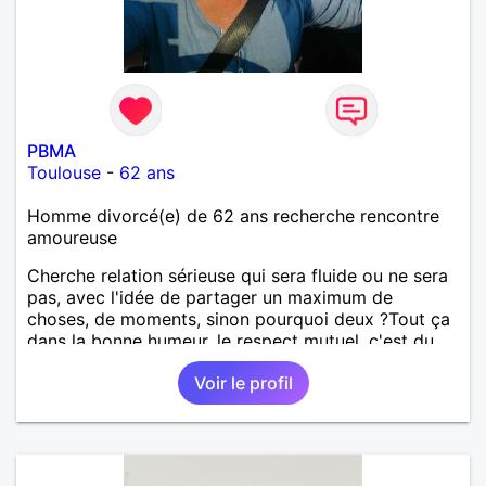
PBMA
Toulouse
-
62 ans
Homme divorcé(e) de 62 ans recherche rencontre
amoureuse
Cherche relation sérieuse qui sera fluide ou ne sera
pas, avec l'idée de partager un maximum de
choses, de moments, sinon pourquoi deux ?Tout ça
dans la bonne humeur, le respect mutuel, c'est du
sérieux tout ça, mais sans se prendre au sérieux.
Voir le profil
Jeu périlleux pour certains, impossible pour d'autres
, la vie elle même est si sérieuse s'il vous plaît,
personnes cherchant même involontairement les
complications à tout, passez mon profil. Vous voyez
le verre à moitié plein en permanence, goûtons le