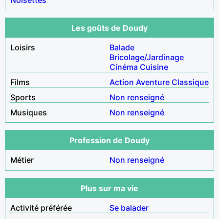
Les goûts de Doudy
Loisirs
Balade
Bricolage/Jardinage
Cinéma
Cuisine
Films
Action
Aventure
Classique
Sports
Non renseigné
Musiques
Non renseigné
Profession de Doudy
Métier
Non renseigné
Plus sur ma vie
Activité préférée
Se balader