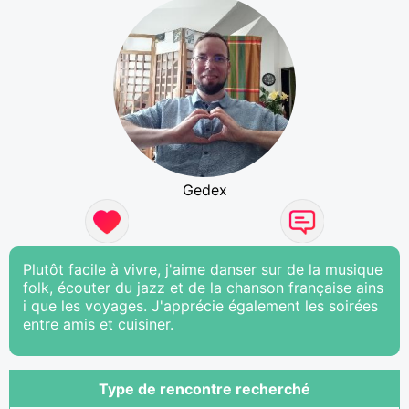
Gedex
Plutôt facile à vivre, j'aime danser sur de la musique
folk, écouter du jazz et de la chanson française ains
i que les voyages. J'apprécie également les soirées
entre amis et cuisiner.
Type de rencontre recherché