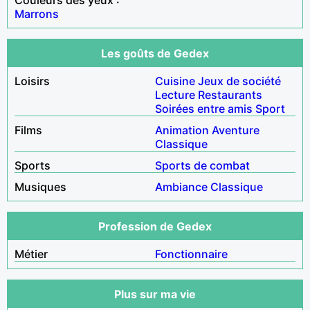
Marrons
Les goûts de Gedex
Loisirs
Cuisine
Jeux de société
Lecture
Restaurants
Soirées entre amis
Sport
Films
Animation
Aventure
Classique
Sports
Sports de combat
Musiques
Ambiance
Classique
Profession de Gedex
Métier
Fonctionnaire
Plus sur ma vie