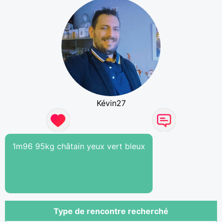
Kévin27
1m96 95kg châtain yeux vert bleux
Type de rencontre recherché