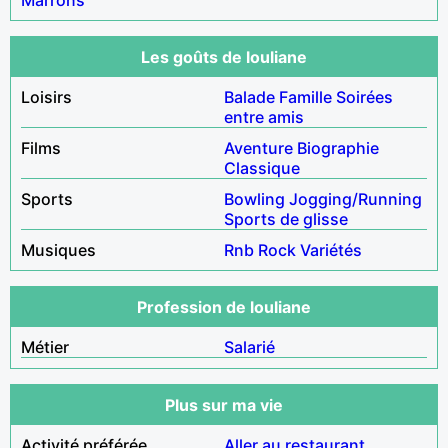
Les goûts de louliane
Loisirs
Balade
Famille
Soirées
entre amis
Films
Aventure
Biographie
Classique
Sports
Bowling
Jogging/Running
Sports de glisse
Musiques
Rnb
Rock
Variétés
Profession de louliane
Métier
Salarié
Plus sur ma vie
Activité préférée
Aller au restaurant