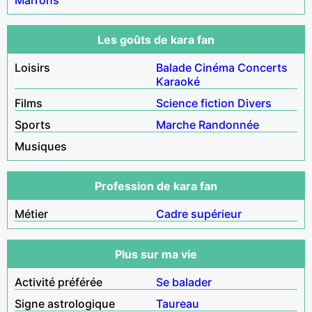
Les goûts de kara fan
Loisirs
Balade
Cinéma
Concerts
Karaoké
Films
Science fiction
Divers
Sports
Marche
Randonnée
Musiques
Profession de kara fan
Métier
Cadre supérieur
Plus sur ma vie
Activité préférée
Se balader
Signe astrologique
Taureau