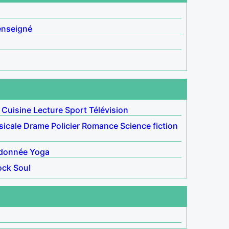
enseigné
Cuisine
Lecture
Sport
Télévision
icale
Drame
Policier
Romance
Science fiction
donnée
Yoga
ock
Soul