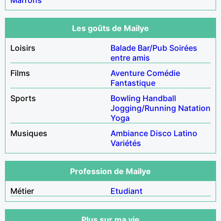
Les goûts de Mailye
Loisirs
Balade
Bar/Pub
Soirées
entre amis
Films
Aventure
Comédie
Fantastique
Sports
Bowling
Handball
Jogging/Running
Natation
Yoga
Musiques
Ambiance
Disco
Latino
Variétés
Profession de Mailye
Métier
Etudiant
Plus sur ma vie