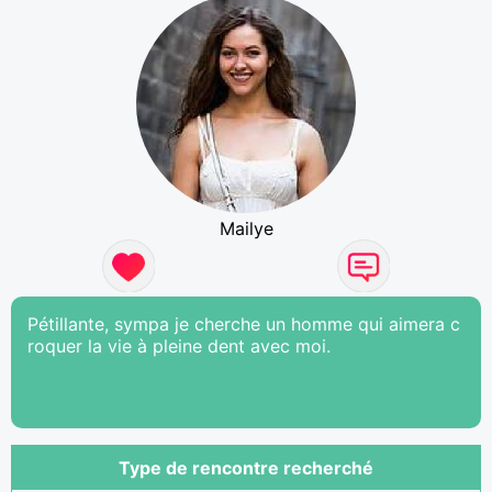
Mailye
Pétillante, sympa je cherche un homme qui aimera c
roquer la vie à pleine dent avec moi.
Type de rencontre recherché