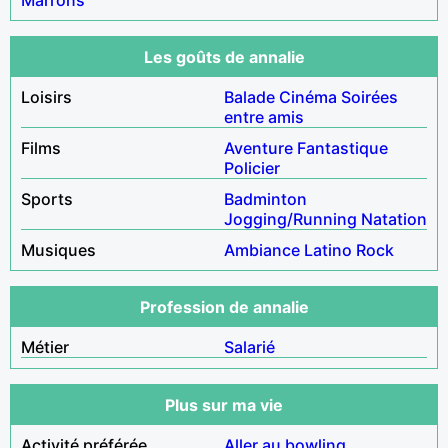
Les goûts de annalie
Loisirs
Balade
Cinéma
Soirées
entre amis
Films
Aventure
Fantastique
Policier
Sports
Badminton
Jogging/Running
Natation
Musiques
Ambiance
Latino
Rock
Profession de annalie
Métier
Salarié
Plus sur ma vie
Activité préférée
Aller au bowling