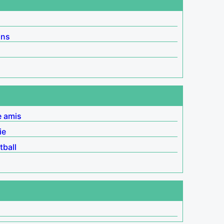
ins
e amis
ie
tball