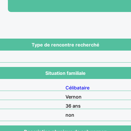
Type de rencontre recherché
Situation familiale
Célibataire
Vernon
36 ans
non