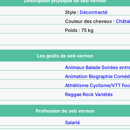
Description physique de seb vernon
Style :
Décontracté
Couleur des cheveux :
Châta
Poids : 75 kg
Les goûts de seb vernon
Animaux
Balade
Soirées entr
Animation
Biographie
Coméd
Athlétisme
Cyclisme/VTT
Foo
Reggae
Rock
Variétés
Profession de seb vernon
Salarié